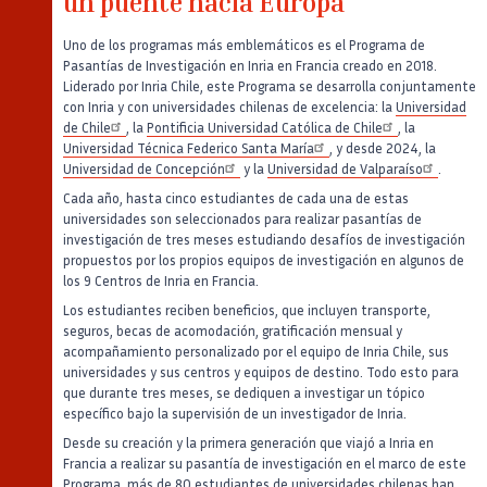
un puente hacia Europa
Uno de los programas más emblemáticos es el Programa de
Pasantías de Investigación en Inria en Francia creado en 2018.
Liderado por Inria Chile, este Programa se desarrolla conjuntamente
con Inria y con universidades chilenas de excelencia: la
Universidad
de Chile
, la
Pontificia Universidad Católica de Chile
, la
Universidad Técnica Federico Santa María
, y desde 2024, la
Universidad de Concepción
y la
Universidad de Valparaíso
.
Cada año, hasta cinco estudiantes de cada una de estas
universidades son seleccionados para realizar pasantías de
investigación de tres meses estudiando desafíos de investigación
propuestos por los propios equipos de investigación en algunos de
los 9 Centros de Inria en Francia.
Los estudiantes reciben beneficios, que incluyen transporte,
seguros, becas de acomodación, gratificación mensual y
acompañamiento personalizado por el equipo de Inria Chile, sus
universidades y sus centros y equipos de destino. Todo esto para
que durante tres meses, se dediquen a investigar un tópico
específico bajo la supervisión de un investigador de Inria.
Desde su creación y la primera generación que viajó a Inria en
Francia a realizar su pasantía de investigación en el marco de este
Programa, más de 80 estudiantes de universidades chilenas han