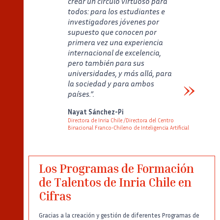
crear un círculo virtuoso para
todos: para los estudiantes e
investigadores jóvenes por
supuesto que conocen por
primera vez una experiencia
internacional de excelencia,
pero también para sus
universidades, y más allá, para
la sociedad y para ambos
países.”.
Verbatim
Nayat Sánchez-Pi
Directora de Inria Chile /Directora del Centro
Binacional Franco-Chileno de Inteligencia Artificial
Auteur
Poste
Los Programas de Formación
de Talentos de Inria Chile en
Cifras
Gracias a la creación y gestión de diferentes Programas de