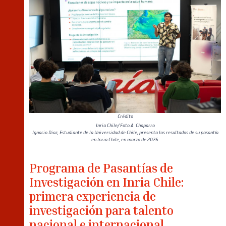
Crédito
Inria Chile/ Foto A. Chaparro
Ignacio Diaz, Estudiante de la Universidad de Chile, presenta los resultados de su pasantía
en Inria Chile, en marzo de 2026.
Programa de Pasantías de
Investigación en Inria Chile:
primera experiencia de
investigación para talento