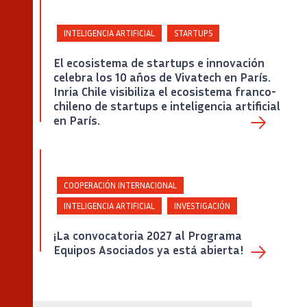
INTELIGENCIA ARTIFICIAL
STARTUPS
El ecosistema de startups e innovación
celebra los 10 años de Vivatech en París.
Inria Chile visibiliza el ecosistema franco-
Captura de pantalla de la portada del Policy Paper «Agentic AI: Deployment, Adoption and
Impacts» de Inria.
chileno de startups e inteligencia artificial
en París.
COOPERACIÓN INTERNACIONAL
INTELIGENCIA ARTIFICIAL
INVESTIGACIÓN
¡La convocatoria 2027 al Programa
Equipos Asociados ya está abierta!