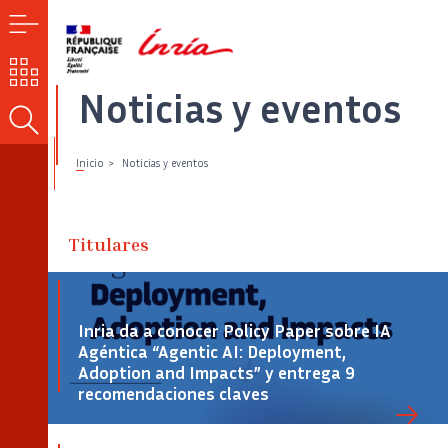
MENÚ
NUESTROS
RETOS
Noticias y eventos
BUSCAR
Inicio
Noticias y eventos
Titulares
Inria da a conocer Policy Paper sobre IA
Agéntica “Agentic AI: Deployment,
Adoption and Impacts” y entrega 9
recomendaciones claves
Crédito