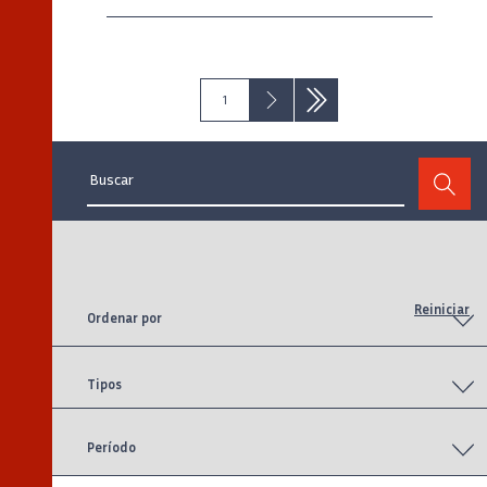
Siguiente
Último
1
›
»
Paginación
Página
Siguiente
Última
actual
página
página
Reiniciar
Ordenar por
Tipos
Período