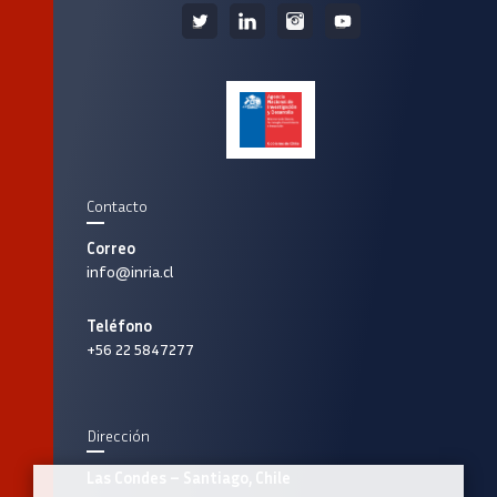
Contacto
Correo
info@inria.cl
Teléfono
+56 22 5847277
Dirección
Las Condes – Santiago, Chile