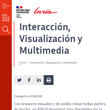
MENÚ
NUESTROS
RETOS
Interacción,
BUSCAR
Visualización y
Multimedia
Inicio
Interacción, Visualización y Multimedia
Changed on
01/02/2022
Los sensores visuales y de audio están todas partes,
de hecho, es difícil imaginar una disciplina en la