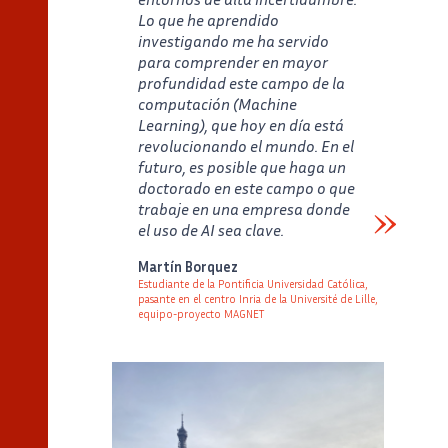
Lo que he aprendido
investigando me ha servido
para comprender en mayor
profundidad este campo de la
computación (Machine
Learning), que hoy en día está
revolucionando el mundo. En el
futuro, es posible que haga un
doctorado en este campo o que
trabaje en una empresa donde
el uso de AI sea clave.
Verbatim
Martín Borquez
Estudiante de la Pontificia Universidad Católica,
pasante en el centro Inria de la Université de Lille,
equipo-proyecto MAGNET
Auteur
Poste
Image