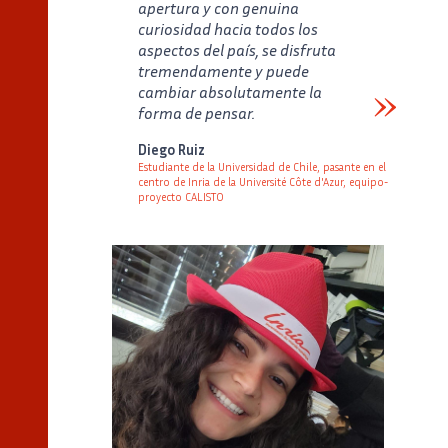
apertura y con genuina
curiosidad hacia todos los
aspectos del país, se disfruta
tremendamente y puede
cambiar absolutamente la
forma de pensar.
Verbatim
Diego Ruiz
Estudiante de la Universidad de Chile, pasante en el
centro de Inria de la Université Côte d'Azur, equipo-
proyecto CALISTO
Auteur
Poste
Image