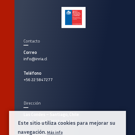
Contacto
Correo
info@inria.cl
Teléfono
+56 22 5847277
Dirección
Las Condes – Santiago, Chile
Av. Apoquindo 2827, piso 12
Este sitio utiliza cookies para mejorar su
navegación.
Más info