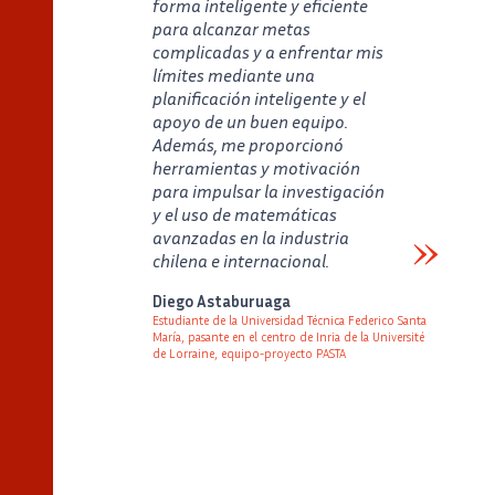
forma inteligente y eficiente
para alcanzar metas
complicadas y a enfrentar mis
límites mediante una
planificación inteligente y el
apoyo de un buen equipo.
Además, me proporcionó
herramientas y motivación
para impulsar la investigación
y el uso de matemáticas
avanzadas en la industria
chilena e internacional.
Verbatim
Diego Astaburuaga
Estudiante de la Universidad Técnica Federico Santa
María, pasante en el centro de Inria de la Université
de Lorraine, equipo-proyecto PASTA
Auteur
Poste
Image