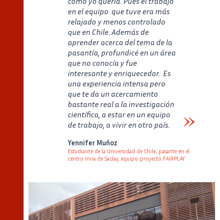
como yo quería. Pues el trabajo
en el equipo que tuve era más
relajado y menos controlado
que en Chile. Además de
aprender acerca del tema de la
pasantía, profundicé en un área
que no conocía y fue
interesante y enriquecedor. Es
una experiencia intensa pero
que te da un acercamiento
bastante real a la investigación
científica, a estar en un equipo
de trabajo, a vivir en otro país.
Verbatim
Yennifer Muñoz
Estudiante de la Universidad de Chile, pasante en el
centro Inria de Saclay, equipo-proyecto FAIRPLAY
Auteur
Poste
Image