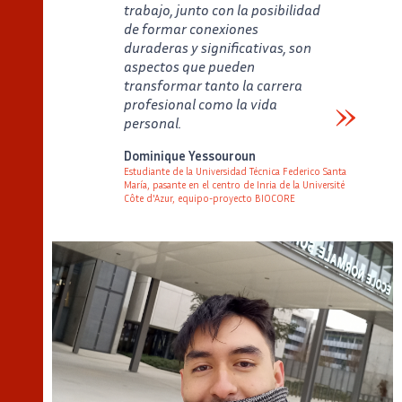
trabajo, junto con la posibilidad
de formar conexiones
duraderas y significativas, son
aspectos que pueden
transformar tanto la carrera
profesional como la vida
personal.
Verbatim
Dominique Yessouroun
Estudiante de la Universidad Técnica Federico Santa
María, pasante en el centro de Inria de la Université
Côte d'Azur, equipo-proyecto BIOCORE
Auteur
Poste
Image