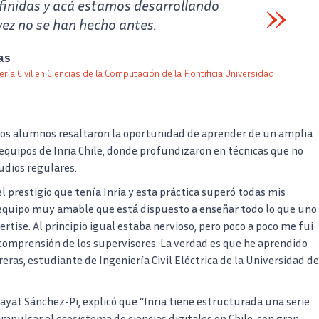
inidas y acá estamos desarrollando
vez no se han hecho antes.
as
ría Civil en Ciencias de la Computación de la Pontificia Universidad
 los alumnos resaltaron la oportunidad de aprender de un amplia
equipos de Inria Chile, donde profundizaron en técnicas que no
udios regulares.
el prestigio que tenía Inria y esta práctica superó todas mis
 equipo muy amable que está dispuesto a enseñar todo lo que uno
ertise. Al principio igual estaba nervioso, pero poco a poco me fui
 comprensión de los supervisores. La verdad es que he aprendido
eras, estudiante de Ingeniería Civil Eléctrica de la Universidad de
 Nayat Sánchez-Pi, explicó que “Inria tiene estructurada una serie
mpulsar el ecosistema de ciencias digitales en Chile, con gran