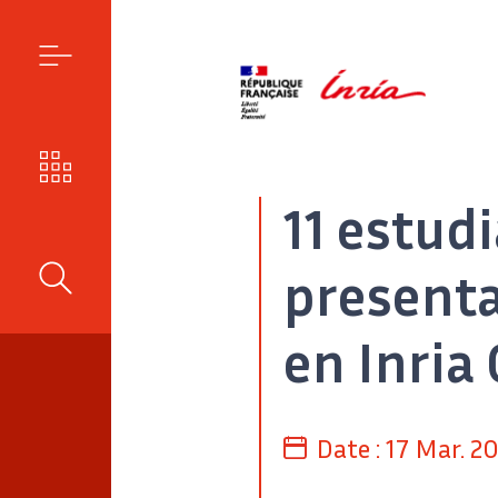
MENÚ
NUESTROS RETOS
11 estud
presenta
BUSCAR
en Inria 
Date :
17 Mar. 2