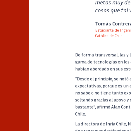
metas muy def
cosas que tal 
Verbatim
Tomás Contrer
Estudiante de Ingenie
Católica de Chile
Auteur
Poste
De forma transversal, las y
gama de tecnologías en los 
habían abordado en sus est
“Desde el principio, se notó 
expectativas, porque es un
no sabe o no tiene tanto exp
soltando gracias al apoyo y
bastante”, afirmó Alan Contr
Chile.
La directora de Inria Chile,
de programas destinados a i