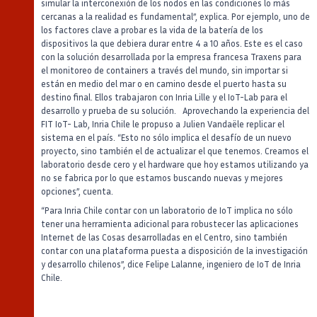
simular la interconexión de los nodos en las condiciones lo más
cercanas a la realidad es fundamental”, explica. Por ejemplo, uno de
los factores clave a probar es la vida de la batería de los
dispositivos la que debiera durar entre 4 a 10 años. Este es el caso
con la solución desarrollada por la empresa francesa Traxens para
el monitoreo de containers a través del mundo, sin importar si
están en medio del mar o en camino desde el puerto hasta su
destino final. Ellos trabajaron con Inria Lille y el IoT-Lab para el
desarrollo y prueba de su solución. Aprovechando la experiencia del
FIT IoT- Lab, Inria Chile le propuso a Julien Vandaële replicar el
sistema en el país. “Esto no sólo implica el desafío de un nuevo
proyecto, sino también el de actualizar el que tenemos. Creamos el
laboratorio desde cero y el hardware que hoy estamos utilizando ya
no se fabrica por lo que estamos buscando nuevas y mejores
opciones”, cuenta.
“Para Inria Chile contar con un laboratorio de IoT implica no sólo
tener una herramienta adicional para robustecer las aplicaciones
Internet de las Cosas desarrolladas en el Centro, sino también
contar con una plataforma puesta a disposición de la investigación
y desarrollo chilenos”, dice Felipe Lalanne, ingeniero de IoT de Inria
Chile.