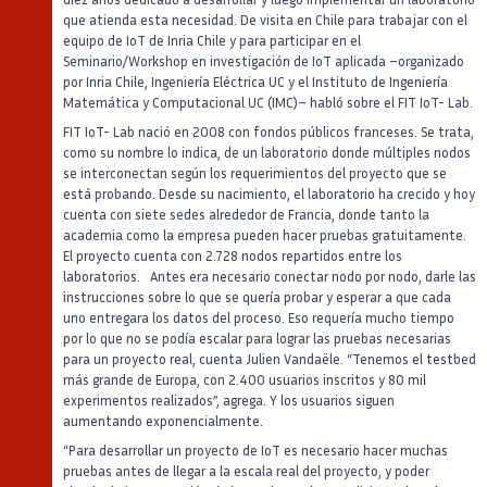
que atienda esta necesidad. De visita en Chile para trabajar con el
equipo de IoT de Inria Chile y para participar en el
Seminario/Workshop en investigación de IoT aplicada –organizado
por Inria Chile, Ingeniería Eléctrica UC y el Instituto de Ingeniería
Matemática y Computacional UC (IMC)­– habló sobre el FIT IoT- Lab.
FIT IoT- Lab nació en 2008 con fondos públicos franceses. Se trata,
como su nombre lo indica, de un laboratorio donde múltiples nodos
se interconectan según los requerimientos del proyecto que se
está probando. Desde su nacimiento, el laboratorio ha crecido y hoy
cuenta con siete sedes alrededor de Francia, donde tanto la
academia como la empresa pueden hacer pruebas gratuitamente.
El proyecto cuenta con 2.728 nodos repartidos entre los
laboratorios. Antes era necesario conectar nodo por nodo, darle las
instrucciones sobre lo que se quería probar y esperar a que cada
uno entregara los datos del proceso. Eso requería mucho tiempo
por lo que no se podía escalar para lograr las pruebas necesarias
para un proyecto real, cuenta Julien Vandaële. “Tenemos el testbed
más grande de Europa, con 2.400 usuarios inscritos y 80 mil
experimentos realizados”, agrega. Y los usuarios siguen
aumentando exponencialmente.
“Para desarrollar un proyecto de IoT es necesario hacer muchas
pruebas antes de llegar a la escala real del proyecto, y poder