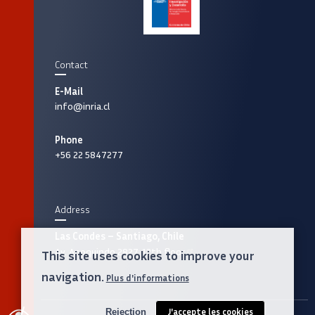
Contact
E-Mail
info@inria.cl
Phone
+56 22 5847277
Address
Las Condes – Santiago, Chile
Av. Apoquindo 2827, 12th floor
This site uses cookies to improve your
navigation.
Plus d'informations
Rejection
J'accepte les cookies