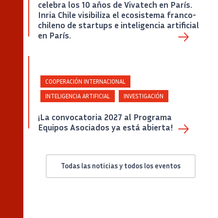
celebra los 10 años de Vivatech en París.
Inria Chile visibiliza el ecosistema franco-
Captura de pantalla de la portada del Policy Paper «Agentic AI: Deployment, Adoption and
Impacts» de Inria.
chileno de startups e inteligencia artificial
en París.
COOPERACIÓN INTERNACIONAL
INTELIGENCIA ARTIFICIAL
INVESTIGACIÓN
¡La convocatoria 2027 al Programa
Equipos Asociados ya está abierta!
Todas las noticias y todos los eventos