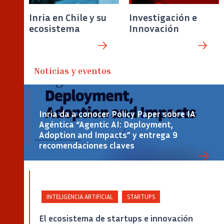
Inria en Chile y su
Investigación e
ecosistema
Innovación
Noticias y eventos
Inria da a conocer Policy Paper sobre IA
Agéntica “Agentic AI: Deployment,
Adoption and Impacts” y entrega 9
recomendaciones claves
Crédito
INTELIGENCIA ARTIFICIAL
STARTUPS
El ecosistema de startups e innovación