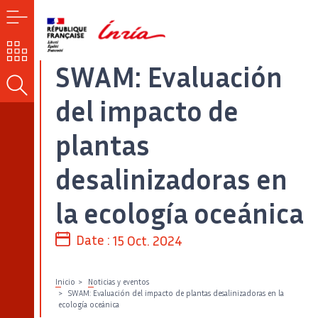
MENÚ
NUESTROS
RETOS
SWAM: Evaluación
BUSCAR
del impacto de
plantas
desalinizadoras en
la ecología oceánica
Date :
15 Oct. 2024
Inicio
Noticias y eventos
SWAM: Evaluación del impacto de plantas desalinizadoras en la
ecología oceánica