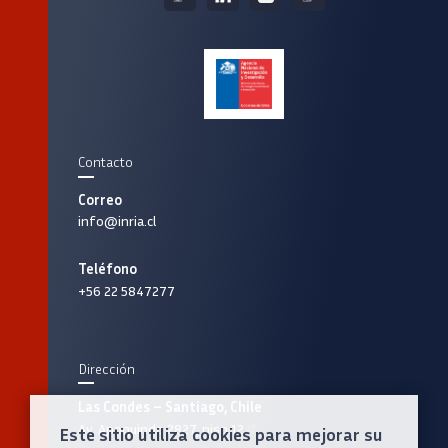
Contacto
Correo
info@inria.cl
Teléfono
+56 22 5847277
Dirección
Las Condes – Santiago, Chile
Av. Apoquindo 2827, piso 12
Este sitio utiliza cookies para mejorar su