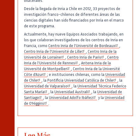
bilaterales.
Desde la llegada de Inria a Chile en 2012, 33 proyectos de
investigación franco-chilenos de diferentes áreas de las
ciencias digitales han sido financiados por Inria en el marco
de este programa.
Actualmente, hay nueve Equipos Asociados trabajando, en
los que colaboran investigadores de los centros de Inria en
Francia, como
Centro Inria de l'Université de Bordeaux
,
Centro Inria de l'Université de Lille
,
Centro Inria de la
Université de Lorraine
,
Centro Inria de Paris
,
Centro
Inria de l'Université de Rennes
,
Antena Inria de la
Université de Montpellier
,
Centro Inria de la Université
Côte d’Azur
; e instituciones chilenas, como la
Universidad
de Chile
, la
Pontificia Universidad Católica de Chile
, la
Universidad de Valparaíso
, la
Universidad Técnica Federico
Santa María
, la
Universidad Austral
, la
Universidad de
Santiago
, la
Universidad Adolfo Ibáñez
y la
Universidad
de O’Higgins
.