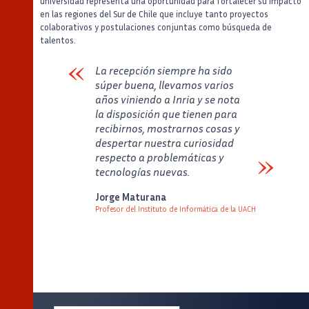
universidad representa una oportunidad para fortalecer su impacto
en las regiones del Sur de Chile que incluye tanto proyectos
colaborativos y postulaciones conjuntas como búsqueda de
talentos.
La recepción siempre ha sido
súper buena, llevamos varios
años viniendo a Inria y se nota
la disposición que tienen para
recibirnos, mostrarnos cosas y
despertar nuestra curiosidad
respecto a problemáticas y
tecnologías nuevas.
Verbatim
Jorge Maturana
Profesor del Instituto de Informática de la UACH
Auteur
Poste