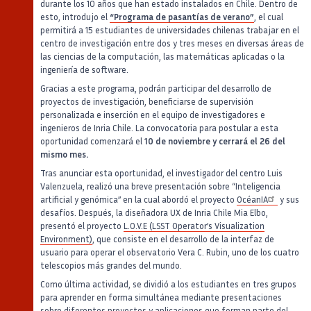
durante los 10 años que han estado instalados en Chile. Dentro de
esto, introdujo el
“Programa de pasantías de verano”
, el cual
permitirá a 15 estudiantes de universidades chilenas trabajar en el
centro de investigación entre dos y tres meses en diversas áreas de
las ciencias de la computación, las matemáticas aplicadas o la
ingeniería de software.
Gracias a este programa, podrán participar del desarrollo de
proyectos de investigación, beneficiarse de supervisión
personalizada e inserción en el equipo de investigadores e
ingenieros de Inria Chile. La convocatoria para postular a esta
oportunidad comenzará el
10 de noviembre y cerrará el 26 del
mismo mes.
Tras anunciar esta oportunidad, el investigador del centro Luis
Valenzuela, realizó una breve presentación sobre “Inteligencia
artificial y genómica” en la cual abordó el proyecto
OcéanIA
y sus
desafíos. Después, la diseñadora UX de Inria Chile Mia Elbo,
presentó el proyecto
L.O.V.E (LSST Operator’s Visualization
Environment)
, que consiste en el desarrollo de la interfaz de
usuario para operar el observatorio Vera C. Rubin, uno de los cuatro
telescopios más grandes del mundo.
Como última actividad, se dividió a los estudiantes en tres grupos
para aprender en forma simultánea mediante presentaciones
sobre diferentes proyectos y aplicaciones que forman parte del