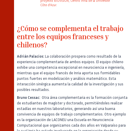
proyecto BIOVISION, Centro Inria de la Université
Côte d'Azur.
Auteur
Poste
Image
¿Cómo se complementa el trabajo
entre los equipos franceses y
chilenos?
Adrián Palacios:
La colaboración prospera como resultado de la
experiencia complementaria de ambos equipos. El equipo chileno
exhibe una competencia excepcional en neurociencia e ingeniería,
mientras que el equipo francés de Inria aporta sus formidables
puntos fuertes en modelización y análisis matemático. Esta
interacción sinérgica aumenta la calidad de la investigación y sus
posibles resultados.
Bruno Cessac:
Otra área complementaria es la formación conjunta
de estudiantes de magíster y doctorado, permitiéndoles realizar
estadías en nuestros laboratorios, generando así una buena
convivencia de equipos de trabajo complementarios. Otro ejemplo
es la organización de LACONEU una Escuela en Neurociencia
Computacional que organizamos cada dos años en Valparaíso para
la cual Inria ha estado involucrado en la organización desde su