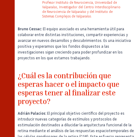
Profesor Instituto de Neurociencia, Universidad de
Valparaíso, Investigador del Centro Interdisciplinario
de Neurociencia de Valparaíso y del Instituto de
Sistemas Complejos de Valparaíso.
Auteur
Poste
Bruno Cessac:
El equipo asociado es una herramienta útil para
colaborar entre distintas instituciones, compartir experiencias y
avanzar en nuevos desarrollos y descubrimientos. Es una iniciativa
positiva y esperamos que los fondos dispuestos a las
investigaciones sigan creciendo para poder profundizar en los
proyectos en los que estamos trabajando.
¿Cuál es la contribución que
esperas hacer o el impacto que
esperas tener al finalizar este
proyecto?
Adrián Palacios:
El principal objetivo científico del proyecto es
introducir nuevas categorías de estímulos y protocolos de
estimulación destinados a dilucidar la arquitectura funcional de la
retina mediante el análisis de las respuestas espaciotemporales de
las células ganglionares de la retina (CGR). Este esfuerzo representa