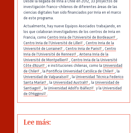
Desde la llegada de Inria a Chile en 2012, 33 proyectos de
investigación franco-chilenos de diferentes áreas de las
ciencias digitales han sido financiados por Inria en el marco
de este programa.
Actualmente, hay nueve Equipos Asociados trabajando, en
los que colaboran investigadores de los centros de Inria en
Francia, como
Centro Inria de l'Université de Bordeaux
,
Centro Inria de l'Université de Lille
,
Centro Inria de la
Université de Lorraine
,
Centro Inria de Paris
,
Centro
Inria de l'Université de Rennes
,
Antena Inria de la
Université de Montpellier
,
Centro Inria de la Université
Côte d’Azur
; e instituciones chilenas, como la
Universidad
de Chile
, la
Pontificia Universidad Católica de Chile
, la
Universidad de Valparaíso
, la
Universidad Técnica Federico
Santa María
, la
Universidad Austral
, la
Universidad de
Santiago
, la
Universidad Adolfo Ibáñez
y la
Universidad
de O’Higgins
.
Lee más: