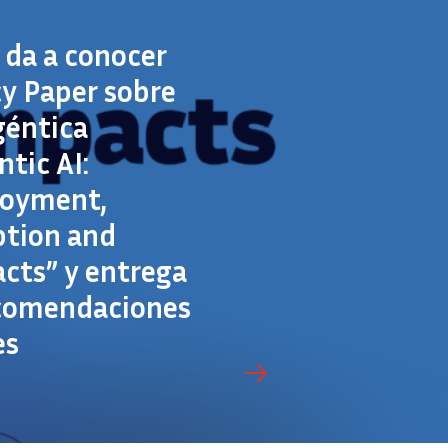
a da a conocer
cy Paper sobre
géntica
ntic AI:
loyment,
tion and
cts” y entrega
comendaciones
es