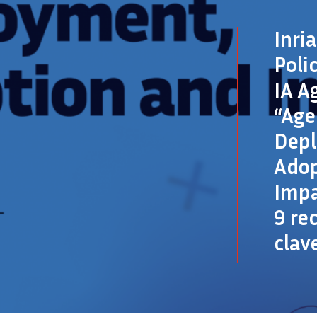
Inri
Poli
IA A
“Age
Dep
Adop
Impa
9 re
clav