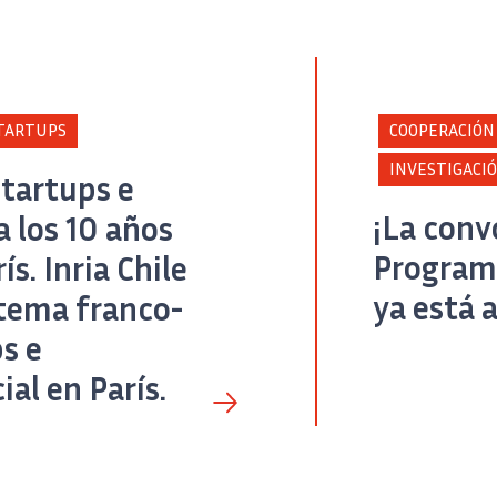
Crédito
TARTUPS
COOPERACIÓN
INVESTIGACI
startups e
¡La conv
 los 10 años
Program
s. Inria Chile
ya está 
istema franco-
s e
ial en París.