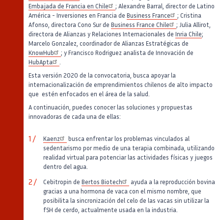
Embajada de Francia en Chile
; Alexandre Barral, director de Latino
América - Inversiones en Francia de
Business France
; Cristina
Afonso, directora Cono Sur de
Business France Chile
; Julia Allirot,
directora de Alianzas y Relaciones Internacionales de
Inria Chile
;
Marcelo Gonzalez, coordinador de Alianzas Estratégicas de
KnowHub
; y Francisco Rodriguez analista de Innovación de
HubApta
.
Esta versión 2020 de la convocatoria, busca apoyar la
internacionalización de emprendimientos chilenos de alto impacto
que estén enfocados en el área de la salud.
A continuación, puedes conocer las soluciones y propuestas
innovadoras de cada una de ellas:
Kaenz
busca enfrentar los problemas vinculados al
sedentarismo por medio de una terapia combinada, utilizando
realidad virtual para potenciar las actividades físicas y juegos
dentro del agua.
Cebitropin de
Bertos Biotech
ayuda a la reproducción bovina
gracias a una hormona de vaca con el mismo nombre, que
posibilita la sincronización del celo de las vacas sin utilizar la
fSH de cerdo, actualmente usada en la industria.