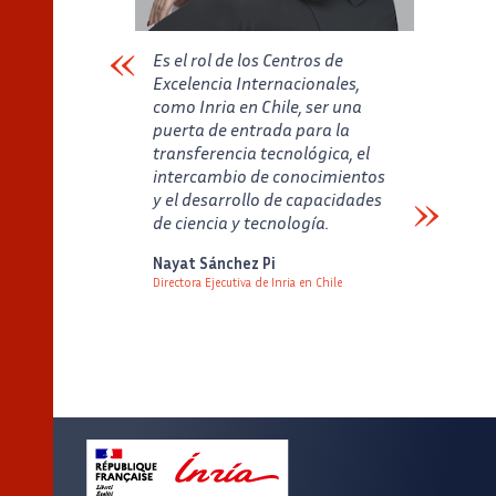
Es el rol de los Centros de
Excelencia Internacionales,
como Inria en Chile, ser una
puerta de entrada para la
transferencia tecnológica, el
intercambio de conocimientos
y el desarrollo de capacidades
de ciencia y tecnología.
Verbatim
Nayat Sánchez Pi
Directora Ejecutiva de Inria en Chile
Auteur
Poste
Image