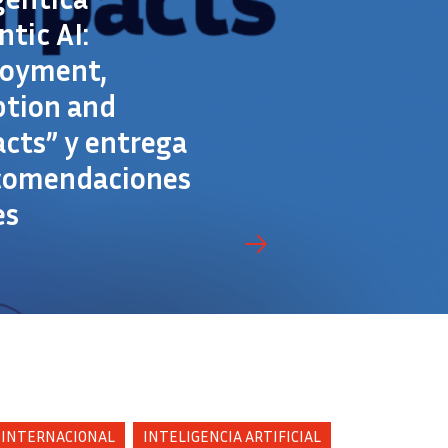
ntic AI:
loyment,
tion and
cts” y entrega
comendaciones
es
 INTERNACIONAL
INTELIGENCIA ARTIFICIAL