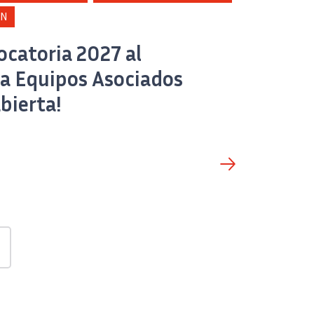
ÓN
ocatoria 2027 al
a Equipos Asociados
abierta!
and Impacts» de Inria.