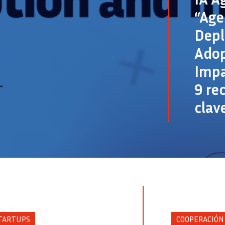
“Age
Dep
Adop
Impa
9 re
clav
Crédito
TARTUPS
COOPERACIÓN