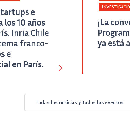
INVESTIGACI
startups e
¡La conv
 los 10 años
Program
s. Inria Chile
ya está 
istema franco-
s e
ial en París.
Todas las noticias y todos los eventos
tura de pantalla de la portada del Policy Paper «Agentic AI: Deployment, Adoption 