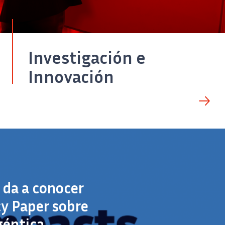
Investigación e
Innovación
a da a conocer
cy Paper sobre
géntica